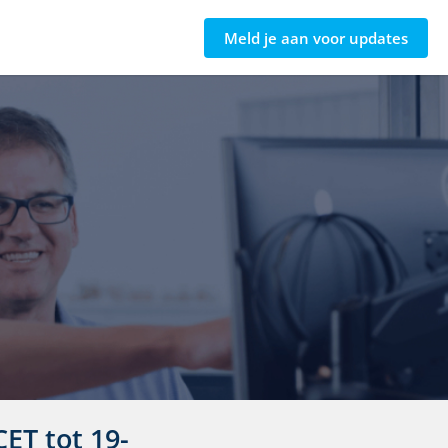
Meld je aan
voor updates
 CET
tot
19-