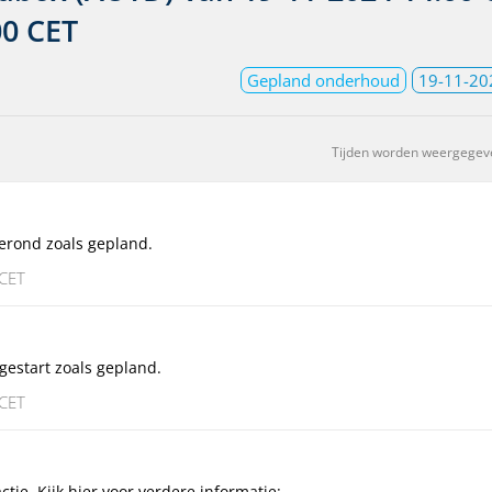
00 CET
Gepland onderhoud
19-11-20
Tijden worden weergegev
erond zoals gepland.
 CET
gestart zoals gepland.
 CET
ctie. Kijk hier voor verdere informatie: